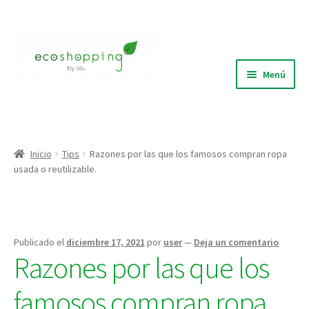
Ir
Ir
a
al
la
contenido
Menú
navegación
Blog
Quiénes Somos
Inicio
Tips
Razones por las que los famosos compran ropa
usada o reutilizable.
Expandi
Tienda
el
menú
Puntos de recolección
hijo
Publicado el
diciembre 17, 2021
por
user
—
Deja un comentario
Razones por las que los
famosos compran ropa