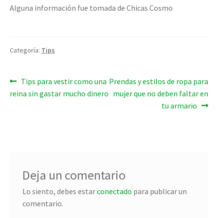
Alguna información fue tomada de Chicas Cosmo
Categoría:
Tips
Navegación
Entrada
Entrada
Tips para vestir como una
Prendas y estilos de ropa para
anterior:
siguiente:
reina sin gastar mucho dinero
mujer que no deben faltar en
de
tu armario
entradas
Deja un comentario
Lo siento, debes estar
conectado
para publicar un
comentario.