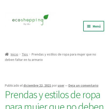
Ir
Ir
a
al
la
contenido
Menú
navegación
Blog
Quiénes Somos
Inicio
Tips
Prendas y estilos de ropa para mujer que no
deben faltar en tu armario
Expandi
Tienda
el
menú
Puntos de recolección
hijo
Publicado el
diciembre 22, 2021
por
user
—
Deja un comentario
Prendas y estilos de ropa
para mujer que no deben