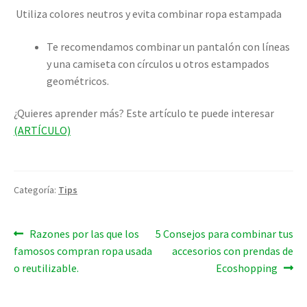
Utiliza colores neutros y evita combinar ropa estampada
Te recomendamos combinar un pantalón con líneas
y una camiseta con círculos u otros estampados
geométricos.
¿Quieres aprender más? Este artículo te puede interesar
(ARTÍCULO)
Categoría:
Tips
Navegación
Entrada
Entrada
Razones por las que los
5 Consejos para combinar tus
anterior:
siguiente:
famosos compran ropa usada
accesorios con prendas de
de
o reutilizable.
Ecoshopping
entradas