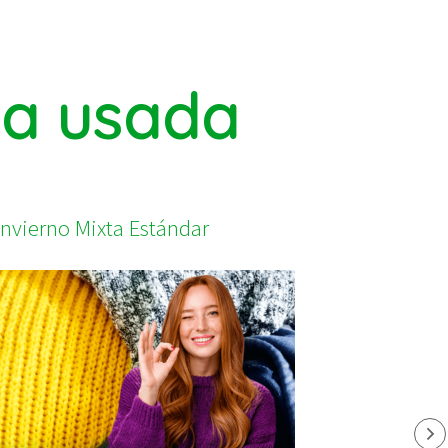
pa usada
Invierno Mixta Estándar
Da