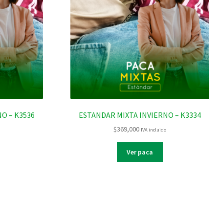
O – K3536
ESTANDAR MIXTA INVIERNO – K3334
$
369,000
o
IVA incluido
Ver paca