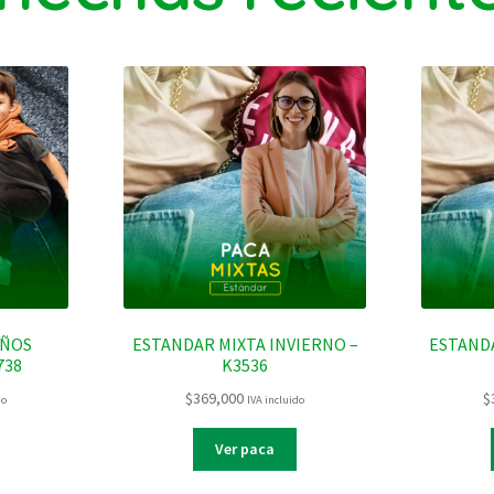
IÑOS
ESTANDAR MIXTA INVIERNO –
ESTANDA
738
K3536
$
369,000
$
do
IVA incluido
Ver paca