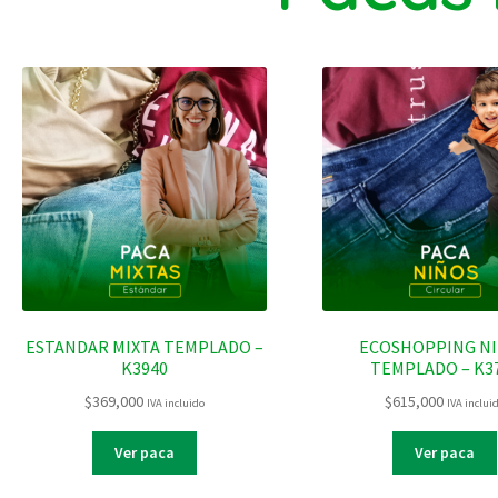
ESTANDAR MIXTA TEMPLADO –
ECOSHOPPING N
K3940
TEMPLADO – K3
$
369,000
$
615,000
IVA incluido
IVA inclui
Ver paca
Ver paca