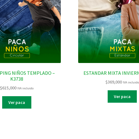
PING NIÑOS TEMPLADO –
ESTANDAR MIXTA INVIERN
K3738
$
369,000
IVA incluid
$
615,000
IVA incluido
Ver paca
Ver paca