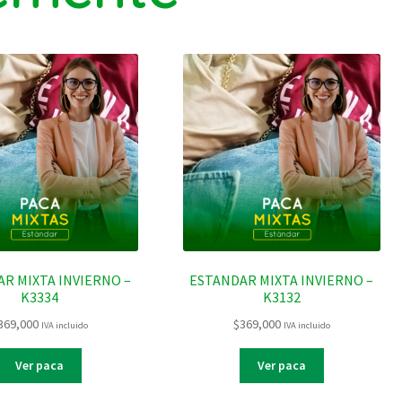
R MIXTA INVIERNO –
ESTANDAR MIXTA INVIERNO –
K3334
K3132
369,000
$
369,000
IVA incluido
IVA incluido
Ver paca
Ver paca