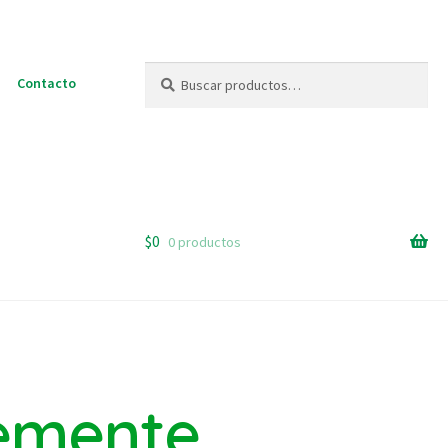
Buscar
Buscar
Contacto
por:
$
0
0 productos
temente