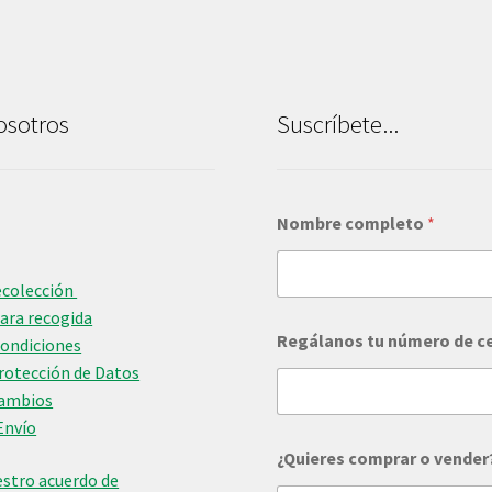
osotros
Suscríbete...
c
Nombre completo
*
o
m
p
l
ecolección
e
para recogida
t
Regálanos tu número de c
Condiciones
o
Protección de Datos
¿
Q
Cambios
u
Envío
i
e
¿Quieres comprar o vender
r
stro acuerdo de