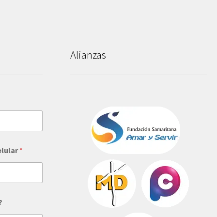
Alianzas
elular
*
?