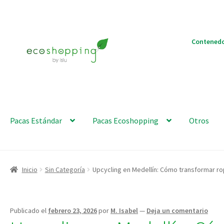
Ir
Ir
Contenedo
a
al
la
contenido
navegación
Pacas Estándar
Pacas Ecoshopping
Otros
Inicio
Sin Categoría
Upcycling en Medellín: Cómo transformar ro
Publicado el
febrero 23, 2026
por
M. Isabel
—
Deja un comentario