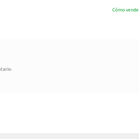
Entrada
Cómo vender 
siguiente:
tario.