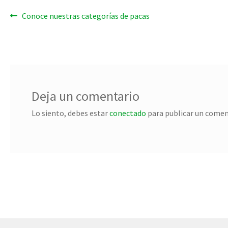
Navegación
Entrada
Conoce nuestras categorías de pacas
anterior:
de
entradas
Deja un comentario
Lo siento, debes estar
conectado
para publicar un comen