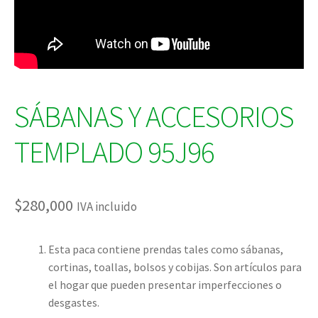
SÁBANAS Y ACCESORIOS
TEMPLADO 95J96
$
280,000
IVA incluido
Esta paca contiene prendas tales como sábanas,
cortinas, toallas, bolsos y cobijas. Son artículos para
el hogar que pueden presentar imperfecciones o
desgastes.