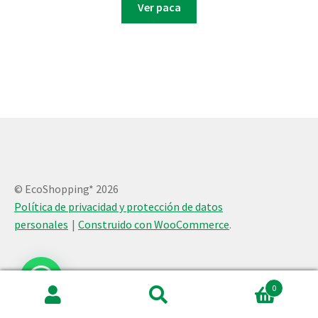
Ver paca
© EcoShopping* 2026
Política de privacidad y protección de datos
personales
Construido con WooCommerce
.
0
Buscar
Buscar