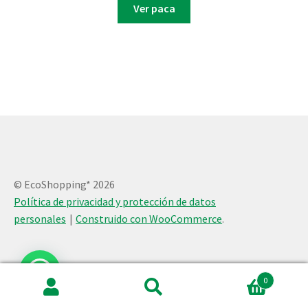
Ver paca
© EcoShopping* 2026
Política de privacidad y protección de datos
personales
Construido con WooCommerce
.
0
Buscar
Buscar