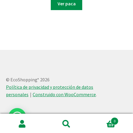
Ver paca
© EcoShopping* 2026
Política de privacidad y protección de datos
personales
Construido con WooCommerce
.
0
Buscar
Buscar