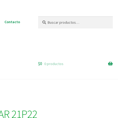
Buscar
Buscar
Contacto
por:
$
0
0 productos
AR 21P22