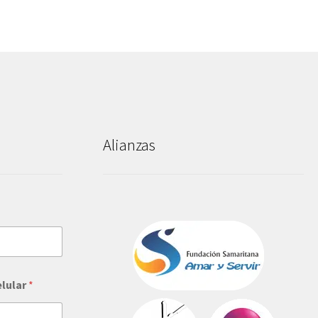
Alianzas
elular
*