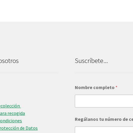
osotros
Suscríbete...
Nombre completo
*
ecolección
para recogida
Regálanos tu número de c
Condiciones
Protección de Datos