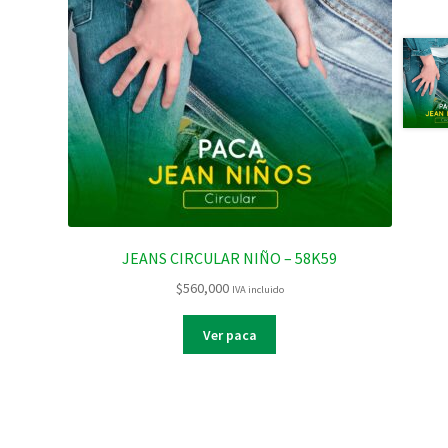
JEANS CIRCULAR NIÑO – 58K59
$
560,000
IVA incluido
Ver paca