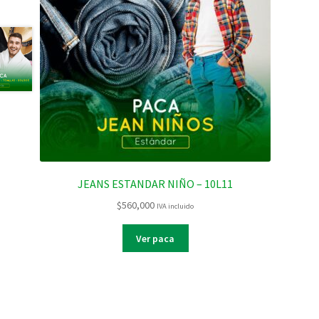
JEANS ESTANDAR NIÑO – 10L11
$
560,000
IVA incluido
Ver paca