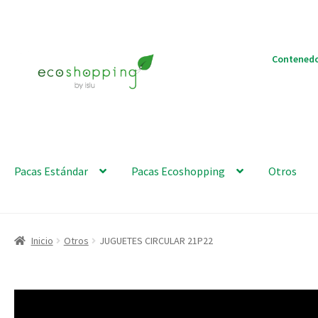
Ir
Ir
Contenedo
a
al
la
contenido
navegación
Pacas Estándar
Pacas Ecoshopping
Otros
Inicio
Otros
JUGUETES CIRCULAR 21P22