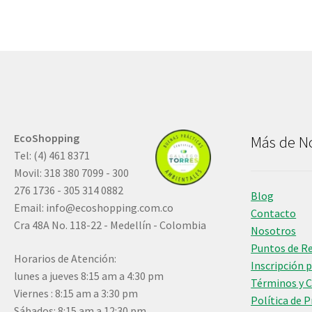
EcoShopping
Más de N
Tel: (4) 461 8371
Movil: 318 380 7099 - 300
276 1736 - 305 314 0882
Blog
Email:
info@ecoshopping.com.co
Contacto
Cra 48A No. 118-22 - Medellín - Colombia
Nosotros
Puntos de R
Horarios de Atención:
Inscripción 
lunes a jueves 8:15 am a 4:30 pm
Términos y 
Viernes : 8:15 am a 3:30 pm
Política de 
Sábados: 8:15 am a 12:30 pm