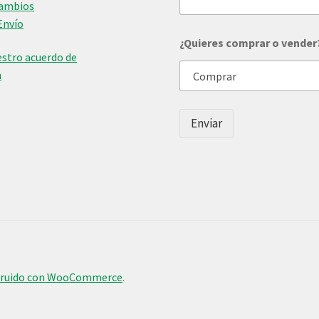
Cambios
Envío
d
¿Quieres comprar o vender
e
stro acuerdo de
t
u
n
t
u
Enviar
truido con WooCommerce
.