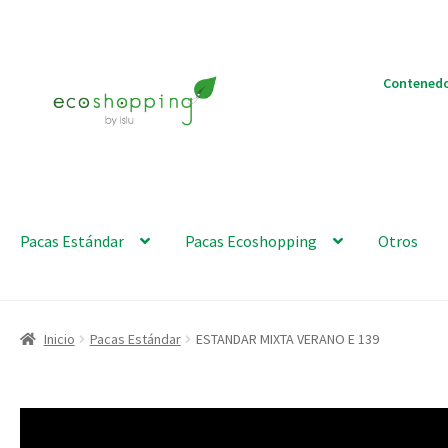
Ir
Ir
Contenedo
a
al
la
contenido
navegación
Pacas Estándar
Pacas Ecoshopping
Otros
Inicio
Pacas Estándar
ESTANDAR MIXTA VERANO E 139