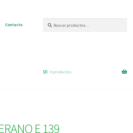
Buscar
Buscar
Contacto
por:
$
0
0 productos
ERANO E 139