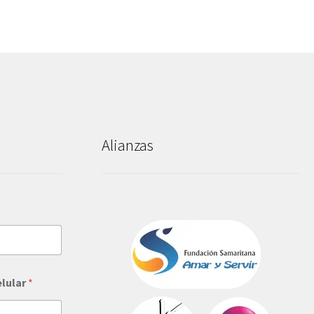
Alianzas
elular
*