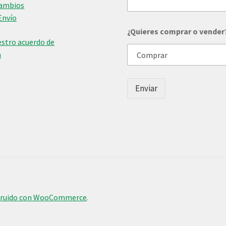
m
Cambios
e
Envío
r
o
¿Quieres comprar o vender
stro acuerdo de
n
Enviar
truido con WooCommerce
.