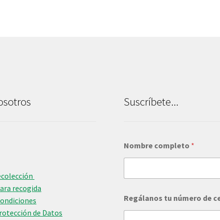
osotros
Suscríbete...
n
Nombre completo
*
ú
m
e
r
ecolección
o
para recogida
*
Regálanos tu número de c
Condiciones
n
Protección de Datos
ú