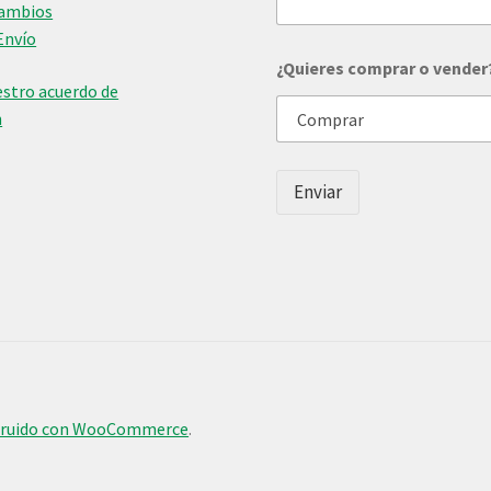
Cambios
p
Envío
l
e
¿Quieres comprar o vender
t
stro acuerdo de
o
n
t
u
Enviar
truido con WooCommerce
.