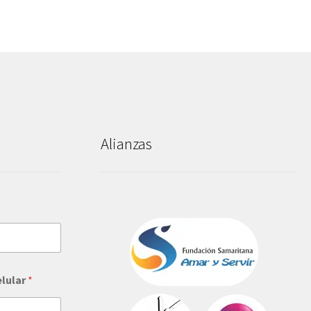
Alianzas
elular
*