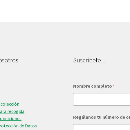
osotros
Suscríbete...
Nombre completo
*
ecolección
para recogida
*
Regálanos tu número de c
c
Condiciones
o
Protección de Datos
m