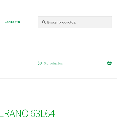
Buscar
Buscar
Contacto
por:
$
0
0 productos
ERANO 63L64