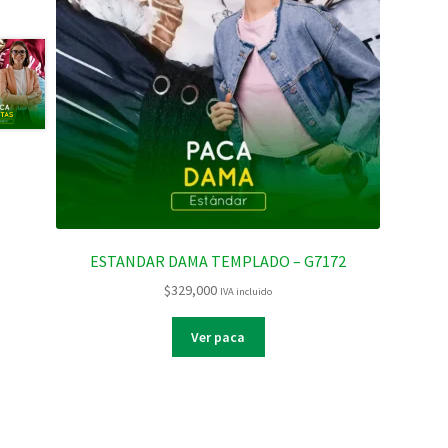
ESTANDAR DAMA TEMPLADO – G7172
$
329,000
IVA incluido
Ver paca