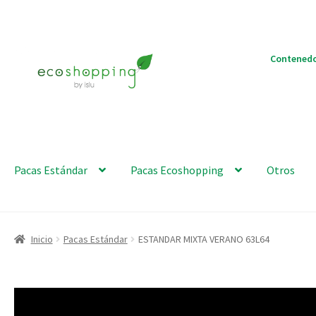
Ir
Ir
Contenedo
a
al
la
contenido
navegación
Pacas Estándar
Pacas Ecoshopping
Otros
Inicio
Pacas Estándar
ESTANDAR MIXTA VERANO 63L64