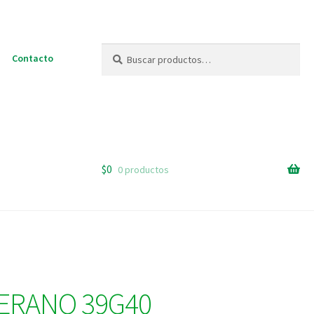
Buscar
Buscar
Contacto
por:
$
0
0 productos
VERANO 39G40