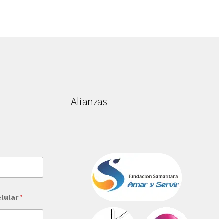
Alianzas
elular
*