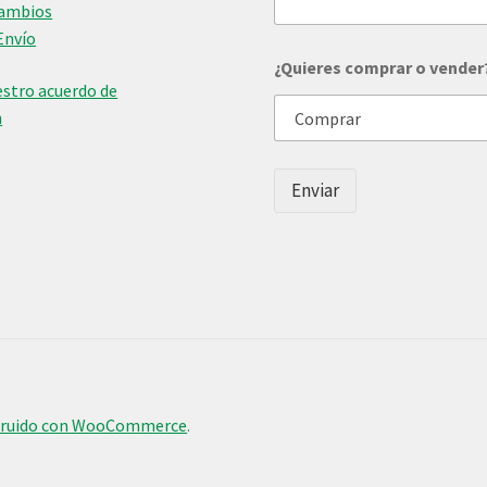
Cambios
l
Envío
a
n
¿Quieres comprar o vender
o
stro acuerdo de
s
n
o
n
ú
m
Enviar
e
r
o
truido con WooCommerce
.