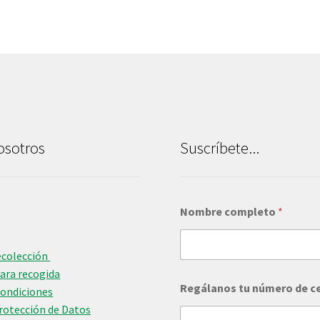
osotros
Suscríbete...
Nombre completo
*
ecolección
para recogida
R
Regálanos tu número de c
e
Condiciones
g
Protección de Datos
á