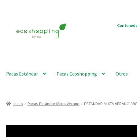
Ir
Ir
Contenedo
a
al
la
contenido
navegación
Pacas Estándar
Pacas Ecoshopping
Otros
Inicio
Pacas Estándar Mixta Verano
ESTANDAR MIXTA VERANO 39