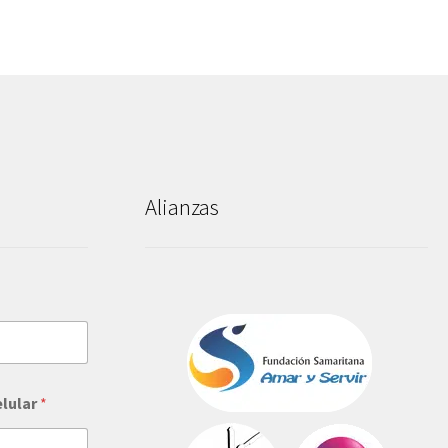
Alianzas
elular
*