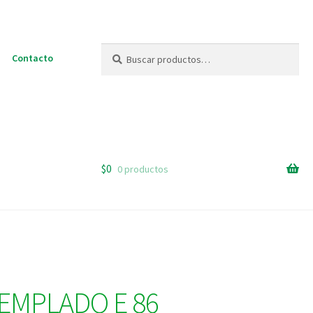
Buscar
Buscar
Contacto
por:
$
0
0 productos
EMPLADO E 86