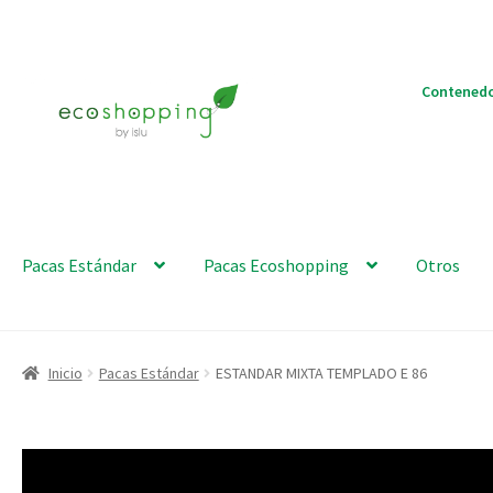
Ir
Ir
Contenedo
a
al
la
contenido
navegación
Pacas Estándar
Pacas Ecoshopping
Otros
Inicio
Pacas Estándar
ESTANDAR MIXTA TEMPLADO E 86