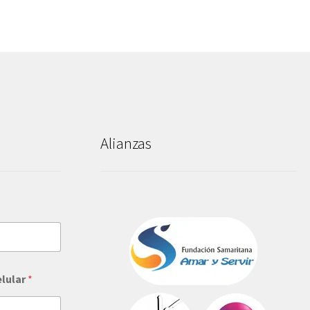
Alianzas
elular
*