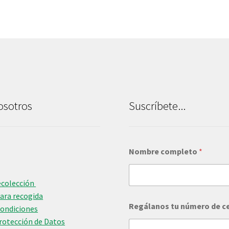
osotros
Suscríbete...
Nombre completo
*
ecolección
para recogida
Regálanos tu número de c
Condiciones
Protección de Datos