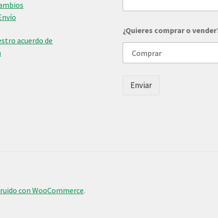
Cambios
Envío
d
¿Quieres comprar o vender
e
stro acuerdo de
¿
Q
n
u
i
e
Enviar
r
e
s
N
o
m
b
r
e
truido con WooCommerce
.