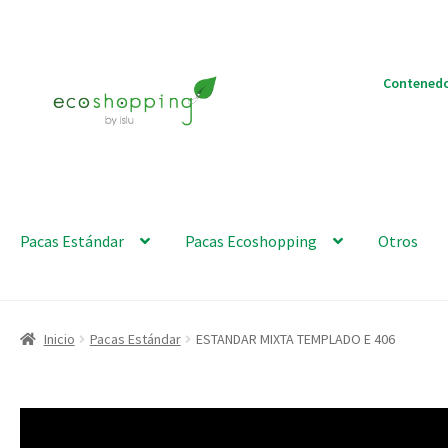
Ir
Ir
Contenedo
a
al
la
contenido
navegación
Pacas Estándar
Pacas Ecoshopping
Otros
Inicio
Pacas Estándar
ESTANDAR MIXTA TEMPLADO E 406