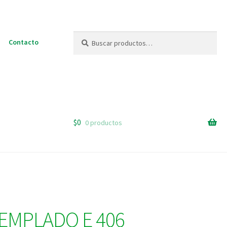
Buscar
Buscar
Contacto
por:
$
0
0 productos
EMPLADO E 406