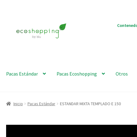
Ir
Ir
Contenedo
a
al
la
contenido
navegación
Pacas Estándar
Pacas Ecoshopping
Otros
Inicio
Pacas Estándar
ESTANDAR MIXTA TEMPLADO E 150