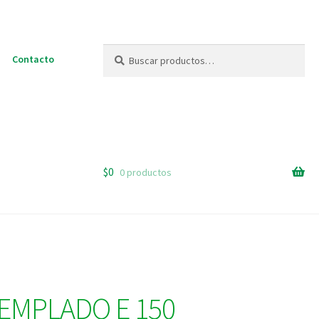
Buscar
Buscar
Contacto
por:
$
0
0 productos
EMPLADO E 150