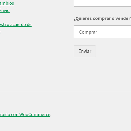
Cambios
Envío
¿Quieres comprar o vender
stro acuerdo de
n
Enviar
truido con WooCommerce
.