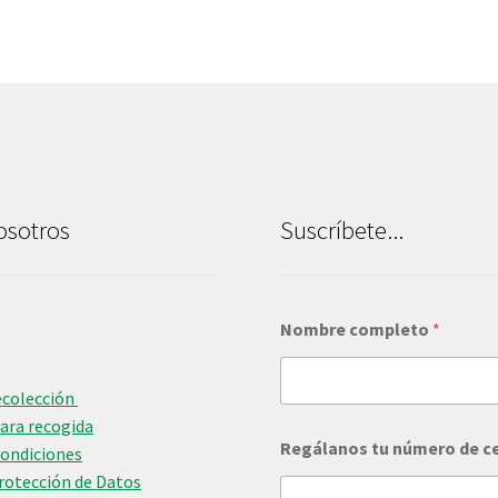
osotros
Suscríbete...
*
Nombre completo
*
*
ecolección
para recogida
Regálanos tu número de c
Condiciones
Protección de Datos