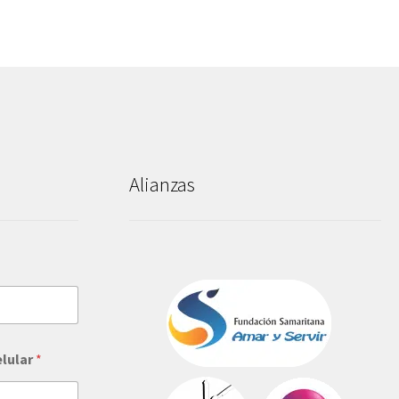
Alianzas
elular
*