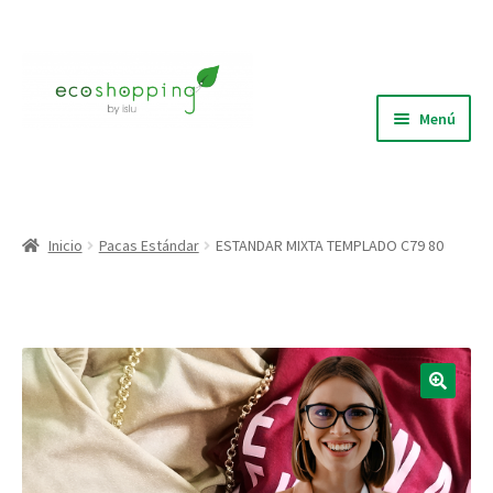
Ir
Ir
a
al
la
contenido
Menú
navegación
Blog
Quiénes Somos
Inicio
Pacas Estándar
ESTANDAR MIXTA TEMPLADO C79 80
Expandi
Tienda
el
menú
Puntos de recolección
hijo
🔍