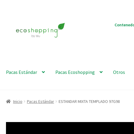
Ir
Ir
Contenedo
a
al
la
contenido
navegación
Pacas Estándar
Pacas Ecoshopping
Otros
Inicio
Pacas Estándar
ESTANDAR MIXTA TEMPLADO 97G98