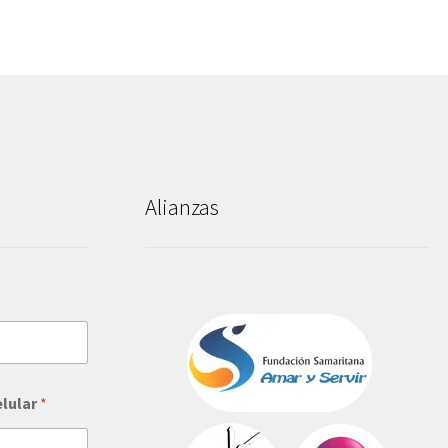
Alianzas
elular
*