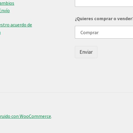
u
Cambios
i
Envío
e
r
¿Quieres comprar o vender
e
stro acuerdo de
s
n
Enviar
truido con WooCommerce
.