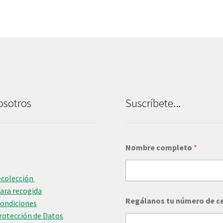
osotros
Suscríbete...
c
Nombre completo
*
o
m
p
r
ecolección
a
para recogida
r
Regálanos tu número de c
Condiciones
¿
Protección de Datos
Q