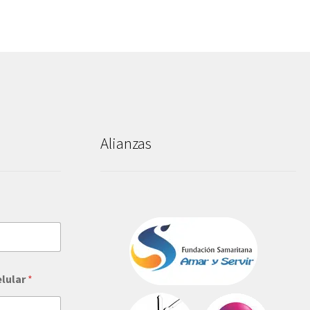
Alianzas
elular
*