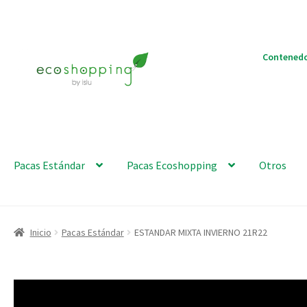
Ir
Ir
Contenedo
a
al
la
contenido
navegación
Pacas Estándar
Pacas Ecoshopping
Otros
Inicio
Pacas Estándar
ESTANDAR MIXTA INVIERNO 21R22