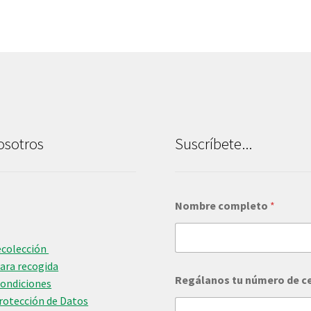
osotros
Suscríbete...
Nombre completo
*
ecolección
para recogida
Regálanos tu número de c
Condiciones
Protección de Datos