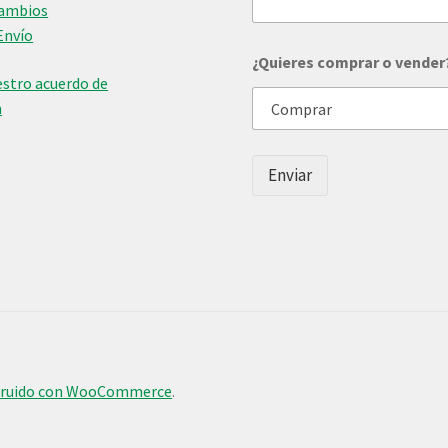
Cambios
l
Envío
a
n
¿Quieres comprar o vender
o
stro acuerdo de
s
n
*
*
Enviar
truido con WooCommerce
.