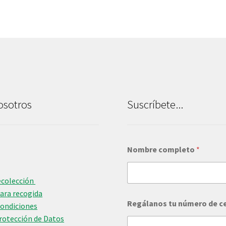
osotros
Suscríbete...
Nombre completo
*
ecolección
para recogida
R
Regálanos tu número de c
e
Condiciones
g
Protección de Datos
á