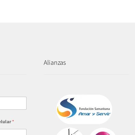
Alianzas
elular
*