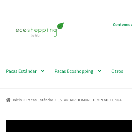
Ir
Ir
Contenedo
a
al
la
contenido
navegación
Pacas Estándar
Pacas Ecoshopping
Otros
Inicio
Pacas Estándar
ESTANDAR HOMBRE TEMPLADO E 584