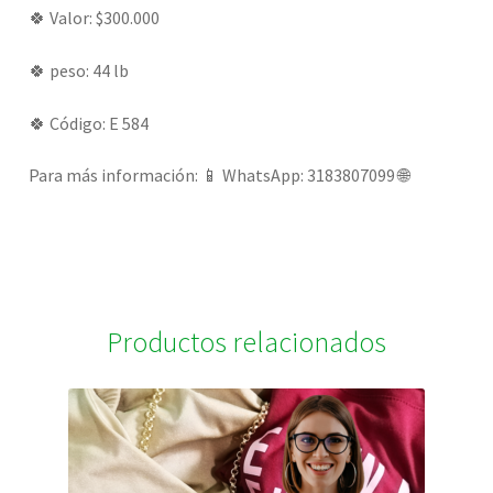
🍀 Valor: $300.000
🍀 peso: 44 lb
🍀 Código: E 584
Para más información: 📱 WhatsApp: 3183807099 🌐
Productos relacionados