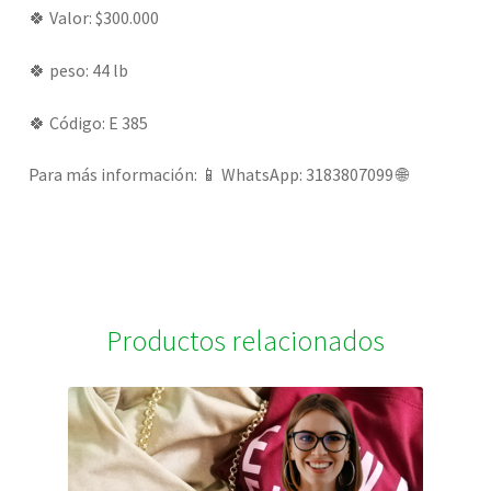
🍀 Valor: $300.000
🍀 peso: 44 lb
🍀 Código: E 385
Para más información: 📱 WhatsApp: 3183807099 🌐
Productos relacionados