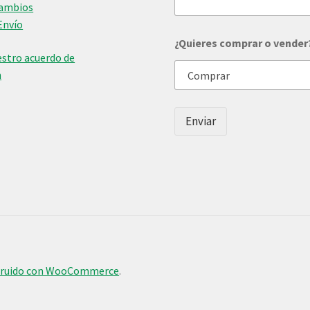
Cambios
Envío
R
¿Quieres comprar o vender
e
stro acuerdo de
g
á
n
l
a
n
Enviar
o
s
*
R
e
g
á
l
a
n
o
s
truido con WooCommerce
.