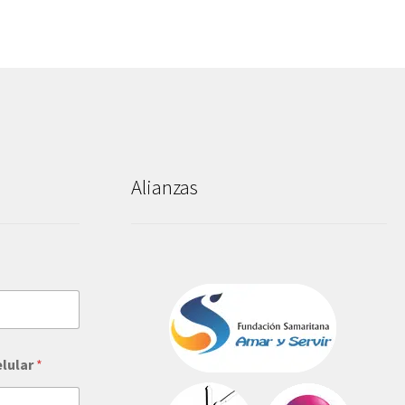
Alianzas
elular
*