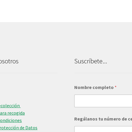
osotros
Suscríbete...
Nombre completo
*
ecolección
para recogida
Regálanos tu número de c
Condiciones
Protección de Datos