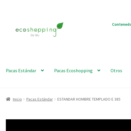
Ir
Ir
Contenedo
a
al
la
contenido
navegación
Pacas Estándar
Pacas Ecoshopping
Otros
Inicio
Pacas Estándar
ESTANDAR HOMBRE TEMPLADO E 385