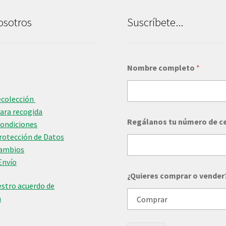
osotros
Suscríbete...
Nombre completo
*
ecolección
para recogida
Regálanos tu número de c
Condiciones
Protección de Datos
Cambios
Envío
c
¿Quieres comprar o vender
e
stro acuerdo de
l
u
n
l
a
r