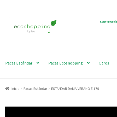
Ir
Ir
Contenedo
a
al
la
contenido
navegación
Pacas Estándar
Pacas Ecoshopping
Otros
Inicio
Pacas Estándar
ESTANDAR DAMA VERANO E 179