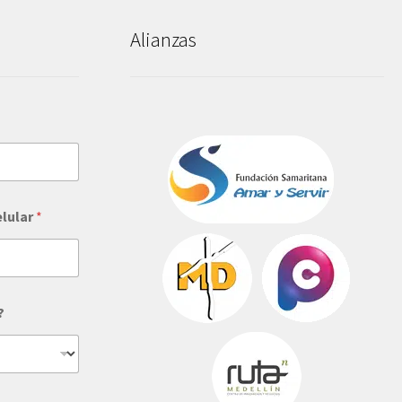
Alianzas
elular
*
?