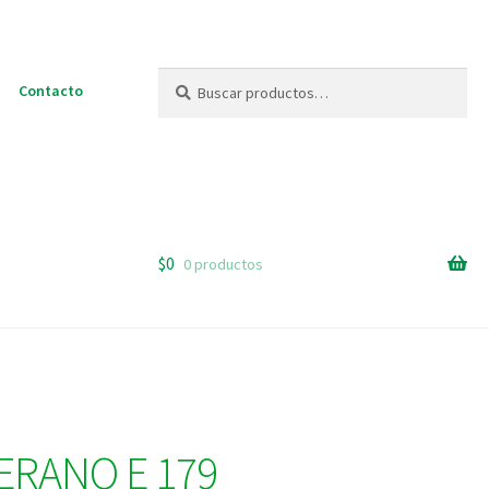
Buscar
Buscar
Contacto
por:
$
0
0 productos
ERANO E 179