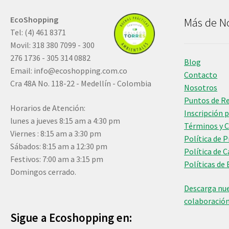
EcoShopping
Más de N
Tel: (4) 461 8371
Movil: 318 380 7099 - 300
276 1736 - 305 314 0882
Blog
Email:
info@ecoshopping.com.co
Contacto
Cra 48A No. 118-22 - Medellín - Colombia
Nosotros
Puntos de R
Horarios de Atención:
Inscripción 
lunes a jueves 8:15 am a 4:30 pm
Términos y 
Viernes : 8:15 am a 3:30 pm
Política de 
Sábados: 8:15 am a 12:30 pm
Política de 
Festivos: 7:00 am a 3:15 pm
Políticas de 
Domingos cerrado.
Descarga nue
colaboració
Sigue a Ecoshopping en: