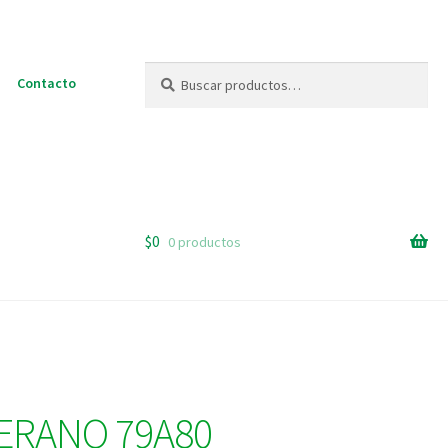
Buscar
Buscar
Contacto
por:
$
0
0 productos
ERANO 79A80