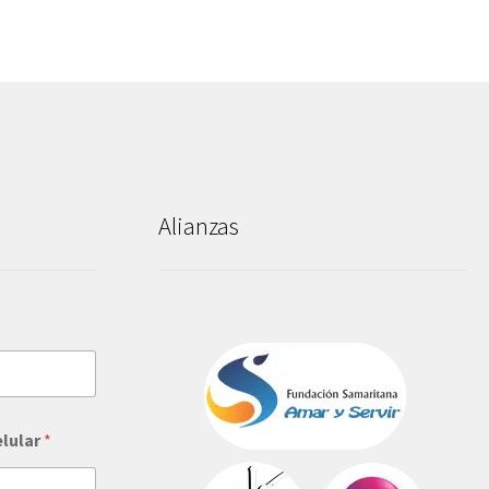
Alianzas
elular
*