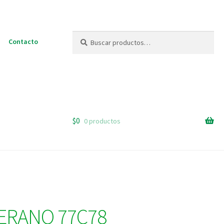
Buscar
Buscar
Contacto
por:
$
0
0 productos
ERANO 77C78