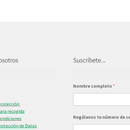
osotros
Suscríbete...
Nombre completo
*
ecolección
para recogida
n
Regálanos tu número de c
ú
Condiciones
m
Protección de Datos
e