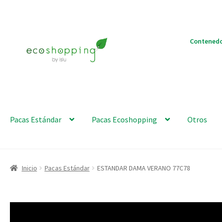
Ir
Ir
Contenedo
a
al
la
contenido
navegación
Pacas Estándar
Pacas Ecoshopping
Otros
Inicio
Pacas Estándar
ESTANDAR DAMA VERANO 77C78