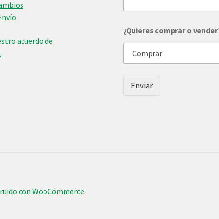
Cambios
r
Envío
o
N
¿Quieres comprar o vender
o
stro acuerdo de
m
n
b
r
e
v
Enviar
e
n
d
e
r
?
truido con WooCommerce
.