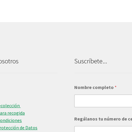
osotros
Suscríbete...
Nombre completo
*
ecolección
para recogida
Regálanos tu número de c
Condiciones
Protección de Datos