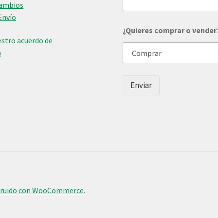
Cambios
Envío
v
¿Quieres comprar o vender
e
stro acuerdo de
n
d
n
e
r
?
Enviar
c
o
m
p
r
a
r
t
u
truido con WooCommerce
.