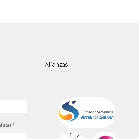
Alianzas
elular
*