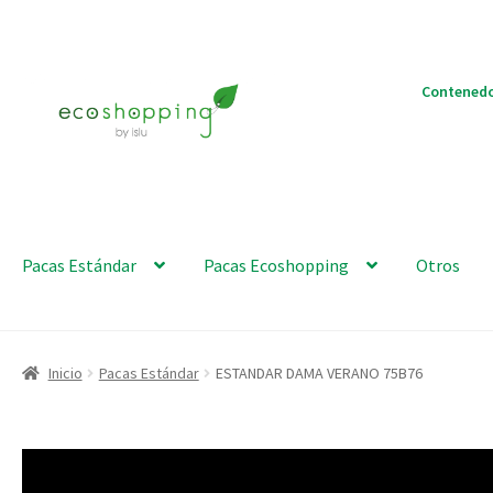
Ir
Ir
Contenedo
a
al
la
contenido
navegación
Pacas Estándar
Pacas Ecoshopping
Otros
Inicio
Pacas Estándar
ESTANDAR DAMA VERANO 75B76