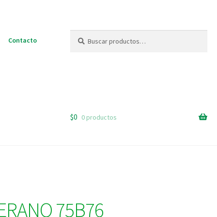
Buscar
Buscar
Contacto
por:
$
0
0 productos
ERANO 75B76