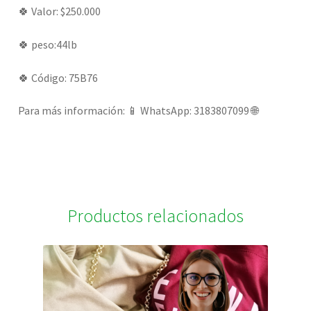
🍀 Valor: $250.000
🍀 peso:44lb
🍀 Código: 75B76
Para más información: 📱 WhatsApp: 3183807099 🌐
Productos relacionados