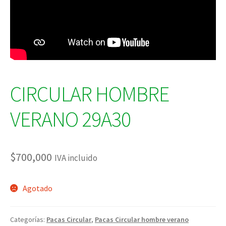
CIRCULAR HOMBRE
VERANO 29A30
$
700,000
IVA incluido
Agotado
Categorías:
Pacas Circular
,
Pacas Circular hombre verano