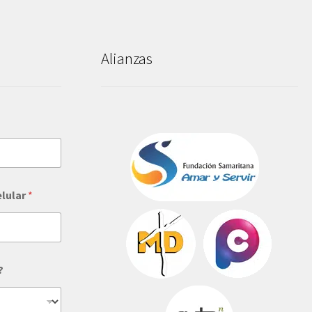
Alianzas
elular
*
?