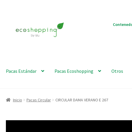
Ir
Ir
Contenedo
a
al
la
contenido
navegación
Pacas Estándar
Pacas Ecoshopping
Otros
Inicio
Pacas Circular
CIRCULAR DAMA VERANO E 267