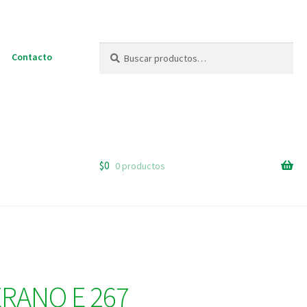
Buscar
Buscar
Contacto
por:
$
0
0 productos
RANO E 267