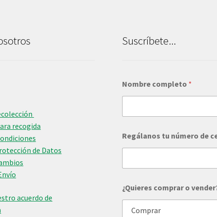
osotros
Suscríbete...
*
Nombre completo
*
*
d
e
ecolección
para recogida
Regálanos tu número de c
Condiciones
Protección de Datos
Cambios
Envío
¿Quieres comprar o vender
stro acuerdo de
n