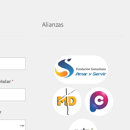
Alianzas
elular
*
?