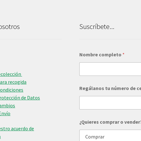
osotros
Suscríbete...
N
Nombre completo
*
o
m
b
r
ecolección
e
para recogida
*
Regálanos tu número de c
Condiciones
t
Protección de Datos
u
Cambios
Envío
¿Quieres comprar o vender
stro acuerdo de
n