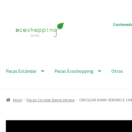
Ir
Ir
Contenedo
a
al
la
contenido
navegación
Pacas Estándar
Pacas Ecoshopping
Otros
Inicio
Pacas Circular Dama Verano
CIRCULAR DAMA VERANO E 104