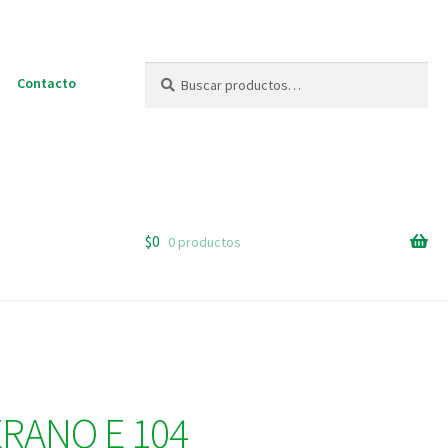
Buscar
Buscar
Contacto
por:
$
0
0 productos
RANO E 104