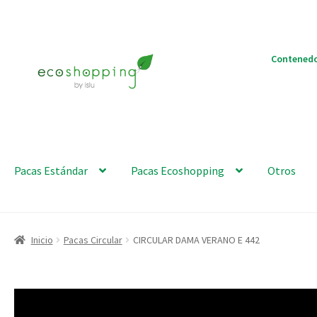
Ir
Ir
Contenedo
a
al
la
contenido
navegación
Pacas Estándar
Pacas Ecoshopping
Otros
Inicio
Pacas Circular
CIRCULAR DAMA VERANO E 442