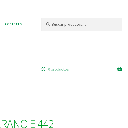
Buscar
Buscar
Contacto
por:
$
0
0 productos
RANO E 442