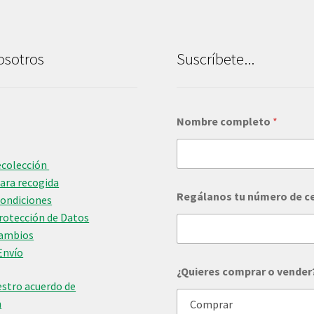
osotros
Suscríbete...
Nombre completo
*
ecolección
para recogida
Regálanos tu número de c
Condiciones
Protección de Datos
Cambios
Envío
t
¿Quieres comprar o vender
u
stro acuerdo de
*
d
n