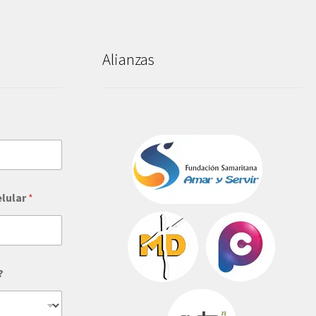
Alianzas
elular
*
?