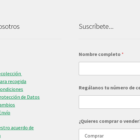
osotros
Suscríbete...
Nombre completo
*
ecolección
para recogida
R
Regálanos tu número de c
e
Condiciones
g
Protección de Datos
á
Cambios
l
Envío
a
n
¿Quieres comprar o vender
o
stro acuerdo de
s
n
o