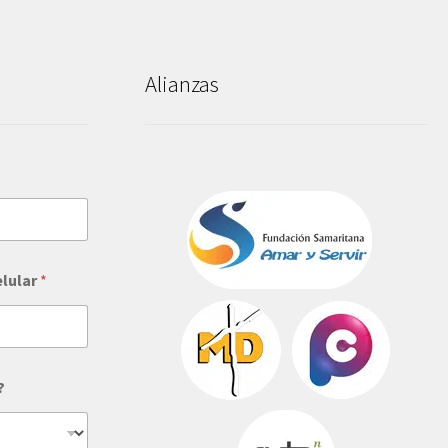
Alianzas
elular
*
?