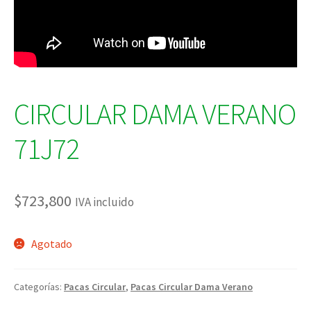
CIRCULAR DAMA VERANO
71J72
$
723,800
IVA incluido
Agotado
Categorías:
Pacas Circular
,
Pacas Circular Dama Verano