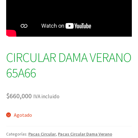
CIRCULAR DAMA VERANO
65A66
$
660,000
IVA incluido
Agotado
Categorías:
Pacas Circular
,
Pacas Circular Dama Verano