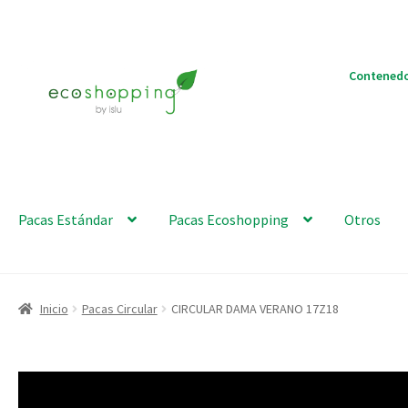
Ir
Ir
Contenedo
a
al
la
contenido
navegación
Pacas Estándar
Pacas Ecoshopping
Otros
Inicio
Pacas Circular
CIRCULAR DAMA VERANO 17Z18