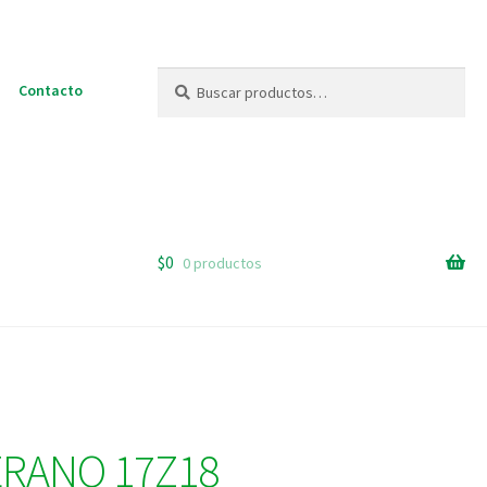
Buscar
Buscar
Contacto
por:
$
0
0 productos
ERANO 17Z18