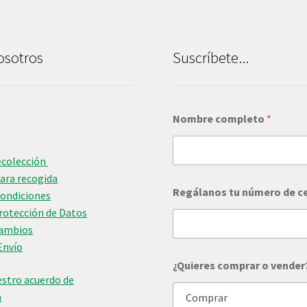
osotros
Suscríbete...
Nombre completo
*
ecolección
para recogida
Regálanos tu número de c
Condiciones
Protección de Datos
Cambios
Envío
d
¿Quieres comprar o vender
e
stro acuerdo de
c
o
n