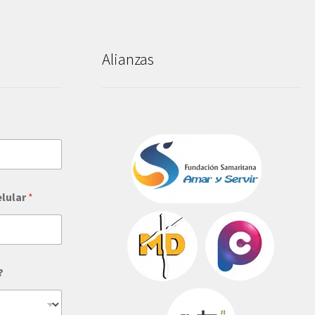
Alianzas
elular
*
?