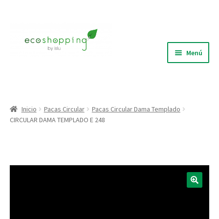
Ir
Ir
a
al
la
contenido
Menú
navegación
Blog
Quiénes Somos
Inicio
Pacas Circular
Pacas Circular Dama Templado
CIRCULAR DAMA TEMPLADO E 248
Expandi
Tienda
el
menú
Puntos de recolección
hijo
🔍