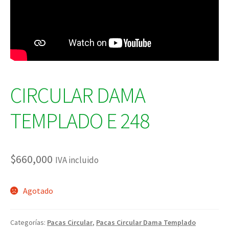
CIRCULAR DAMA
TEMPLADO E 248
$
660,000
IVA incluido
Agotado
Categorías:
Pacas Circular
,
Pacas Circular Dama Templado