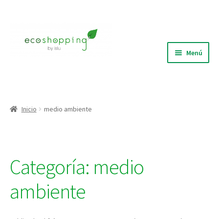
Ir
Ir
a
al
la
contenido
Menú
navegación
Blog
Quiénes Somos
Inicio
medio ambiente
Expandi
Tienda
el
menú
Puntos de recolección
Categoría:
medio
hijo
ambiente