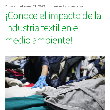
o
Publicado el
enero 21, 2022
por
user
—
1 comentario
ropa
¡Conoce el impacto de la
reutilizable?
industria textil en el
medio ambiente!