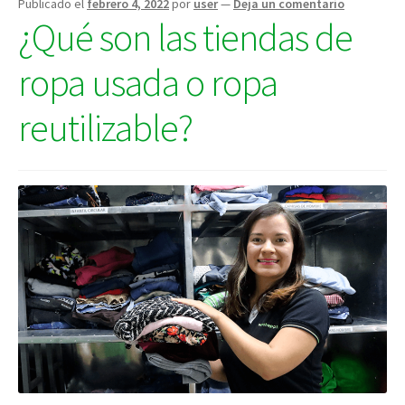
Publicado el
febrero 4, 2022
por
user
—
Deja un comentario
¿Qué son las tiendas de
ropa usada o ropa
reutilizable?