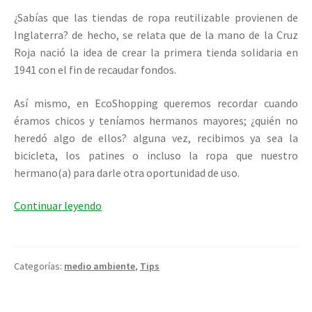
¿Sabías que las tiendas de ropa reutilizable provienen de
Inglaterra? de hecho, se relata que de la mano de la Cruz
Roja nació la idea de crear la primera tienda solidaria en
1941 con el fin de recaudar fondos.
Así mismo, en EcoShopping queremos recordar cuando
éramos chicos y teníamos hermanos mayores; ¿quién no
heredó algo de ellos? alguna vez, recibimos ya sea la
bicicleta, los patines o incluso la ropa que nuestro
hermano(a) para darle otra oportunidad de uso.
¿Qué
Continuar leyendo
son
las
tiendas
Categorías:
medio ambiente
,
Tips
de
ropa
usada