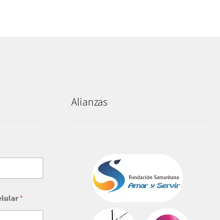
Alianzas
elular
*