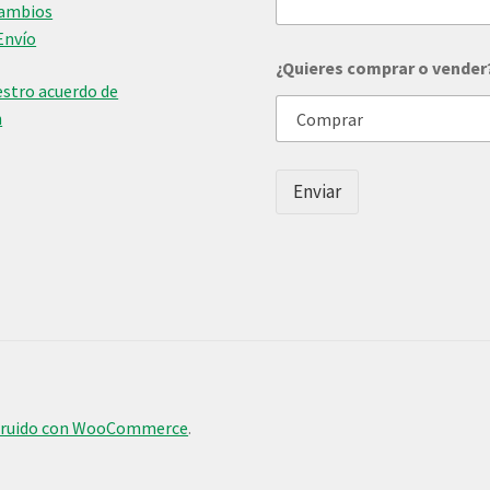
Cambios
Envío
¿
¿Quieres comprar o vender
Q
stro acuerdo de
u
i
n
e
r
e
Enviar
s
*
c
e
l
u
l
a
r
truido con WooCommerce
.