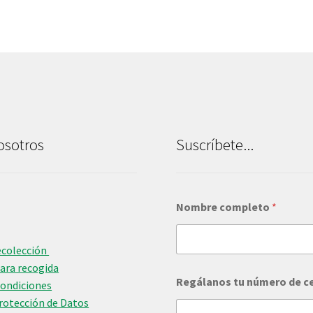
osotros
Suscríbete...
Nombre completo
*
ecolección
para recogida
Regálanos tu número de c
Condiciones
Protección de Datos