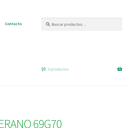
Buscar
Buscar
Contacto
por:
$
0
0 productos
VERANO 69G70