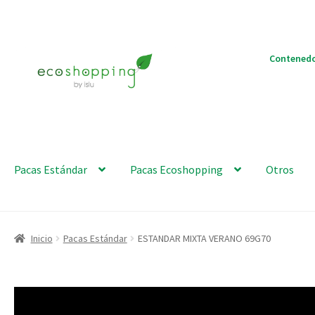
Ir
Ir
Contenedo
a
al
la
contenido
navegación
Pacas Estándar
Pacas Ecoshopping
Otros
Inicio
Pacas Estándar
ESTANDAR MIXTA VERANO 69G70