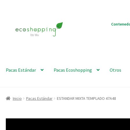
Ir
Ir
Contenedo
a
al
la
contenido
navegación
Pacas Estándar
Pacas Ecoshopping
Otros
Inicio
Pacas Estándar
ESTANDAR MIXTA TEMPLADO 47A48