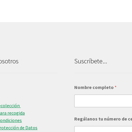
osotros
Suscríbete...
d
Nombre completo
*
e
v
e
n
ecolección
d
para recogida
e
Regálanos tu número de c
Condiciones
r
Protección de Datos
?