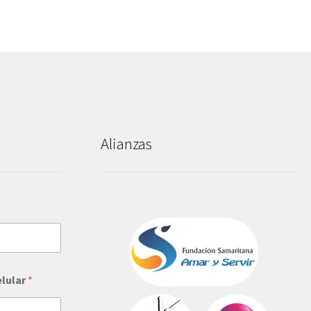
Alianzas
elular
*