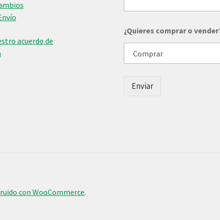
v
Cambios
e
Envío
n
d
¿Quieres comprar o vender
e
stro acuerdo de
r
n
?
Enviar
truido con WooCommerce
.