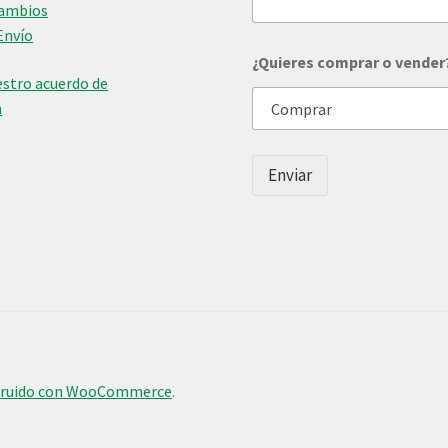
Cambios
Envío
N
¿Quieres comprar o vender
o
stro acuerdo de
m
b
n
r
e
o
Enviar
c
o
m
p
r
a
r
truido con WooCommerce
.