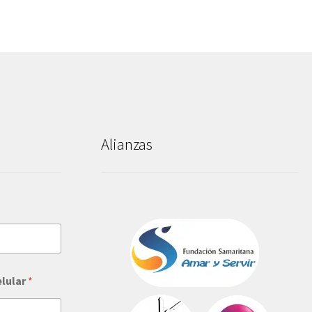
Alianzas
elular
*