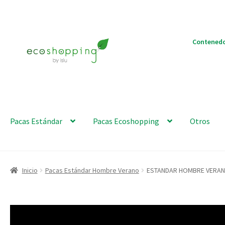
Ir
Ir
Contenedo
a
al
la
contenido
navegación
Pacas Estándar
Pacas Ecoshopping
Otros
Inicio
Pacas Estándar Hombre Verano
ESTANDAR HOMBRE VERAN