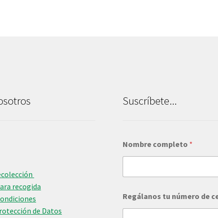
osotros
Suscríbete...
Nombre completo
*
ecolección
para recogida
Regálanos tu número de c
Condiciones
Protección de Datos