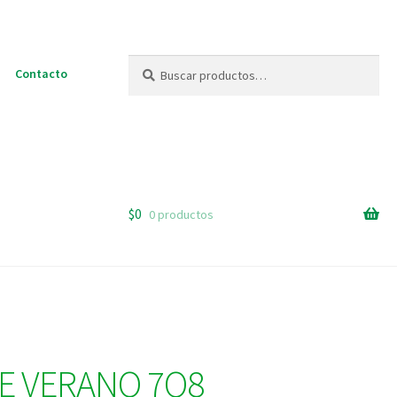
Buscar
Buscar
Contacto
por:
$
0
0 productos
E VERANO 7Q8