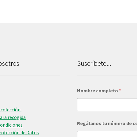
osotros
Suscríbete...
Nombre completo
*
ecolección
para recogida
*
Regálanos tu número de c
n
Condiciones
ú
Protección de Datos
m