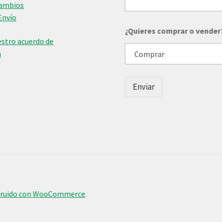
Cambios
e
Envío
r
o
¿Quieres comprar o vender
n
stro acuerdo de
ú
n
m
e
r
o
Enviar
truido con WooCommerce
.