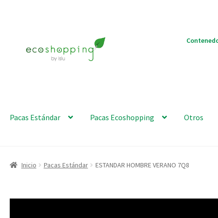
Ir
Ir
Contenedo
a
al
la
contenido
navegación
Pacas Estándar
Pacas Ecoshopping
Otros
Inicio
Pacas Estándar
ESTANDAR HOMBRE VERANO 7Q8