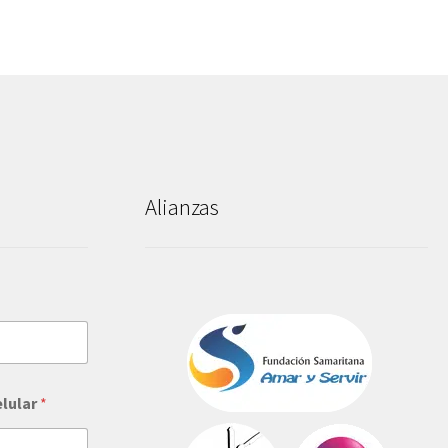
Alianzas
elular
*