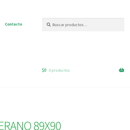
Buscar
Buscar
Contacto
por:
$
0
0 productos
ERANO 89X90