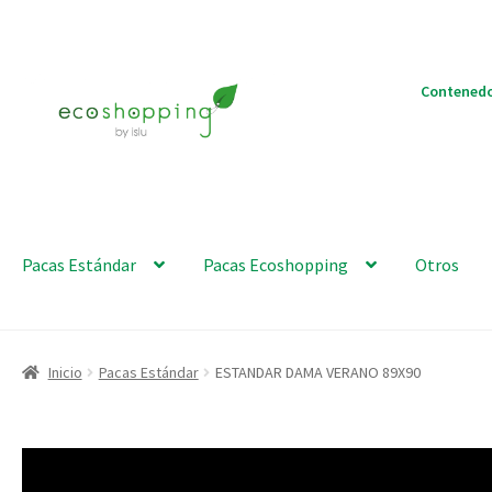
Ir
Ir
Contenedo
a
al
la
contenido
navegación
Pacas Estándar
Pacas Ecoshopping
Otros
Inicio
Pacas Estándar
ESTANDAR DAMA VERANO 89X90