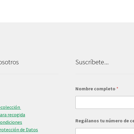
osotros
Suscríbete...
Nombre completo
*
ecolección
para recogida
R
Regálanos tu número de c
e
Condiciones
g
Protección de Datos
á