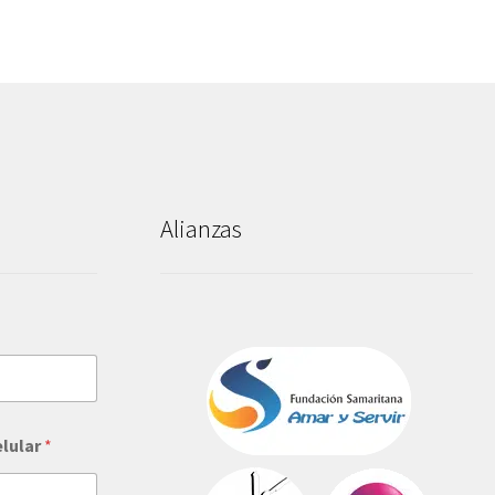
Alianzas
elular
*