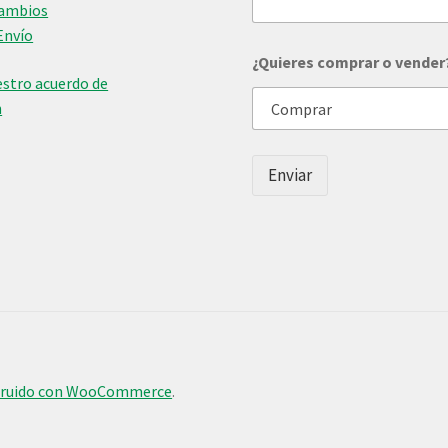
Cambios
m
Envío
p
r
¿Quieres comprar o vender
a
stro acuerdo de
r
n
c
e
l
u
Enviar
l
a
r
truido con WooCommerce
.