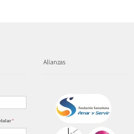
Alianzas
elular
*