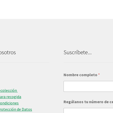
osotros
Suscríbete...
Nombre completo
*
ecolección
para recogida
t
Regálanos tu número de c
u
Condiciones
c
Protección de Datos
o