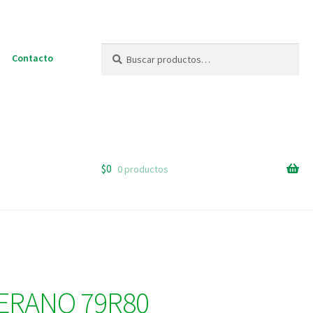
Buscar
Buscar
Contacto
por:
$
0
0 productos
ERANO 79R80