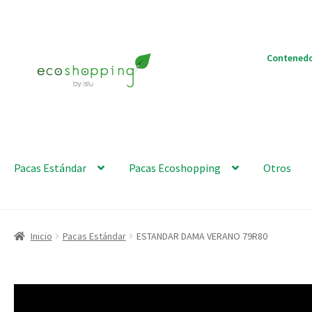
Ir
Ir
Contenedo
a
al
la
contenido
navegación
Pacas Estándar
Pacas Ecoshopping
Otros
Inicio
Pacas Estándar
ESTANDAR DAMA VERANO 79R80