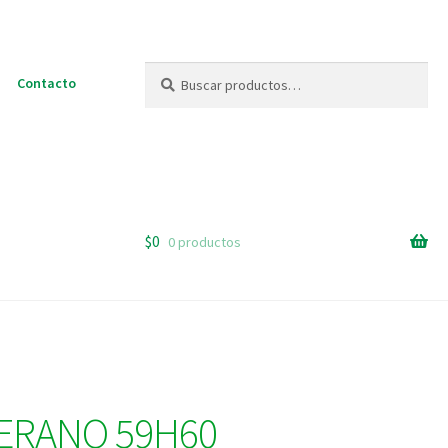
Buscar
Buscar
Contacto
por:
$
0
0 productos
ERANO 59H60