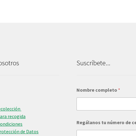
osotros
Suscríbete...
Nombre completo
*
ecolección
para recogida
Regálanos tu número de c
Condiciones
Protección de Datos