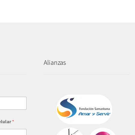
Alianzas
elular
*