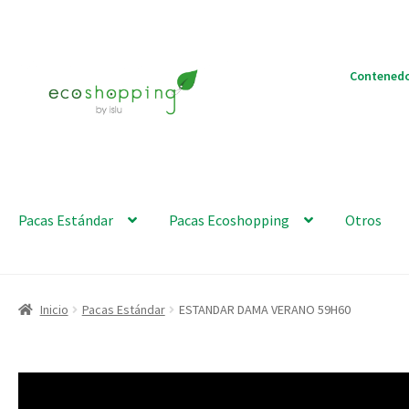
Ir
Ir
Contenedo
a
al
la
contenido
navegación
Pacas Estándar
Pacas Ecoshopping
Otros
Inicio
Pacas Estándar
ESTANDAR DAMA VERANO 59H60