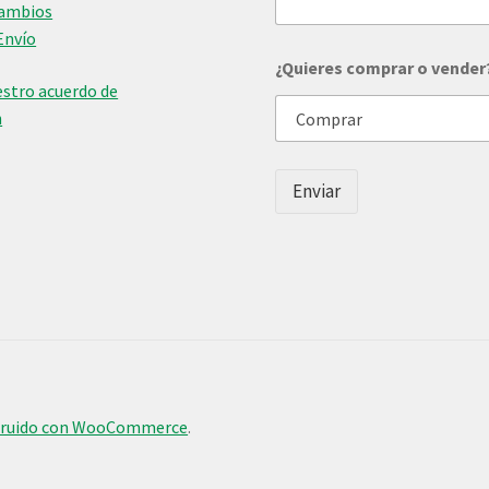
Cambios
Envío
c
¿Quieres comprar o vender
o
stro acuerdo de
m
p
n
r
a
r
Enviar
d
e
truido con WooCommerce
.