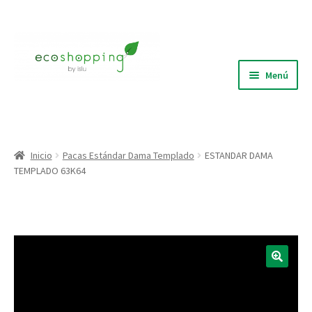
Ir
Ir
a
al
la
contenido
Menú
navegación
Blog
Quiénes Somos
Inicio
Pacas Estándar Dama Templado
ESTANDAR DAMA
TEMPLADO 63K64
Expandi
Tienda
el
menú
Puntos de recolección
hijo
🔍